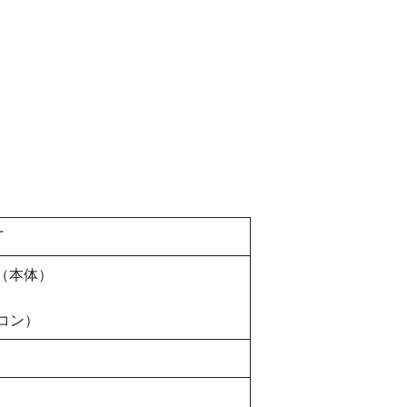
T
T（本体）
モコン）