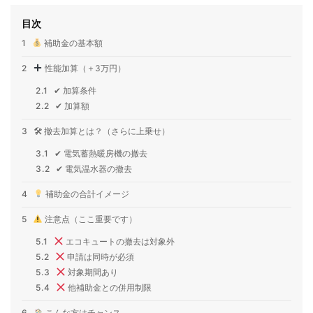
目次
1
補助金の基本額
2
性能加算（＋3万円）
2.1
✔ 加算条件
2.2
✔ 加算額
3
🛠 撤去加算とは？（さらに上乗せ）
3.1
✔ 電気蓄熱暖房機の撤去
3.2
✔ 電気温水器の撤去
4
補助金の合計イメージ
5
注意点（ここ重要です）
5.1
エコキュートの撤去は対象外
5.2
申請は同時が必須
5.3
対象期間あり
5.4
他補助金との併用制限
6
こんな方はチャンス