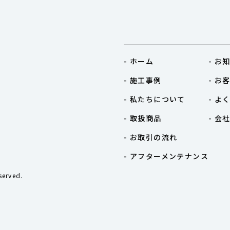
- ホーム
- お
- 施工事例
- お
- 私たちについて
- よ
- 取扱商品
- 会
- お取引の流れ
- アフターメンテナンス
erved.