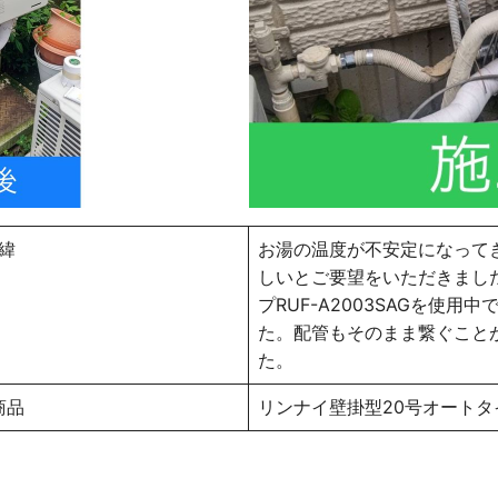
緯
お湯の温度が不安定になって
しいとご要望をいただきまし
プRUF-A2003SAGを使
た。配管もそのまま繋ぐこと
た。
商品
リンナイ壁掛型20号オートタイプ