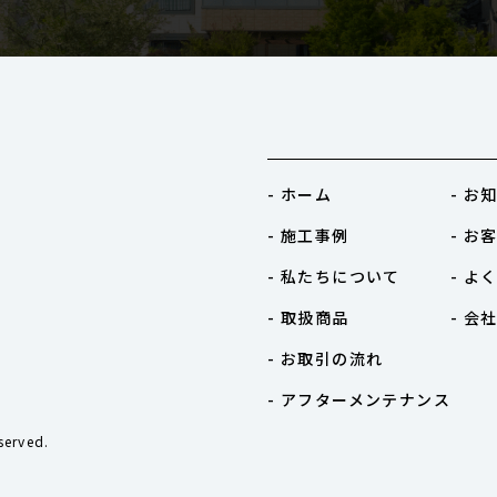
- ホーム
- お
- 施工事例
- お
- 私たちについて
- よ
- 取扱商品
- 会
- お取引の流れ
- アフターメンテナンス
erved.