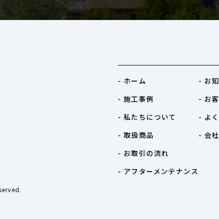
- ホーム
- お
- 施工事例
- お
- 私たちについて
- よ
- 取扱商品
- 会
- お取引の流れ
- アフターメンテナンス
erved.