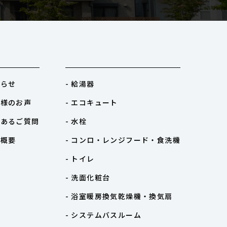
知らせ
- 給湯器
客様のお声
- エコキュート
くあるご質問
- 水栓
社概要
- コンロ・レンジフード・食洗機
- トイレ
- 洗面化粧台
- 浴室暖房換気乾燥機・換気扇
- システムバスルーム