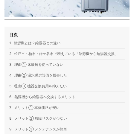
目次
1
熱源機とは？給湯器との違い
2
松戸市・柏市・鎌ケ谷市で増えている「熱源機から給湯器交換」
3
理由① 床暖房を使っていない
4
理由② 温水暖房設備を撤去した
5
理由③ 機器交換費用を抑えたい
6
熱源機から給湯器へ交換するメリット
7
メリット① 本体価格が安い
8
メリット② 故障リスクが少ない
9
メリット③ メンテナンスが簡単