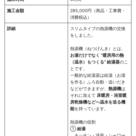
施工金額
285,000円（商品・工事費・
消費税込）
詳細
スリムタイプの熱源機の交換
をしました。
熱源機（ねつげんき）とは、
お湯だけでなく “暖房用の熱
（温水）もつくる” 給湯器
のこ
とです。
一般的な給湯器は給湯（お湯
を作る）ふろ自動・追いだき
などができますが、
熱源機
は
それに加えて
床暖房・浴室暖
房乾燥機などへ温水を送る機
能
を持っています。
熱源機の役割
①
給湯
キッチン・洗面・シャワー