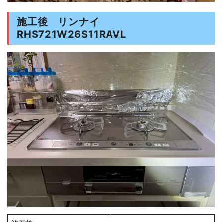
施工後 リンナイ
RHS721W26S11RAVL