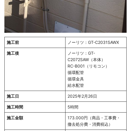
施工前
ノーリツ：GT-C2031SAWX
施工後
ノーリツ：GT-
C2072SAW（本体）
RC-B001（リモコン）
循環配管
循環金具
給水配管
施工日
2025年2月26日
施工時間
5時間
施工金額
173.000円（商品・工事費・
撤去処分費・消費税込）