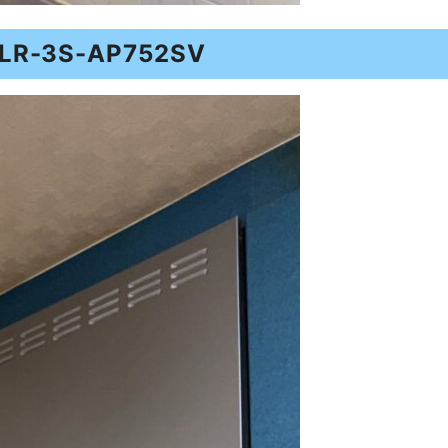
-3S-AP752SV