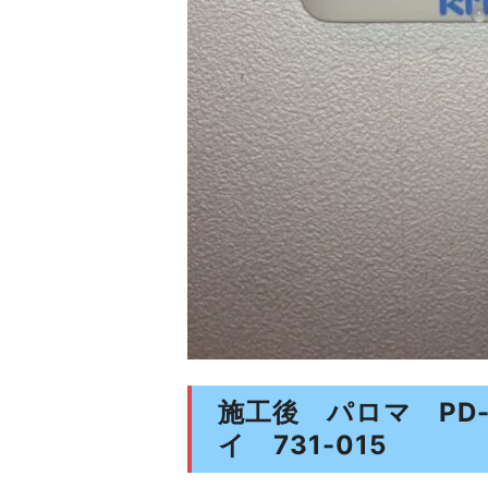
施工後 パロマ PD-5
イ 731-015