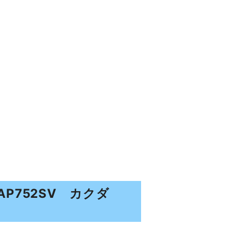
AP752SV カクダ